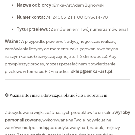
Nazwa odbiorcy:
Emka-Art Adam Bujnowski
Numer konta:
74 1240 5312 1111 0010 9561 4790
Tytuł przelewu:
Zamówienie nr [Twój numer zamówienia]
Ważne:
W przypadku przelewu tradycyjnego, czas realizacji
zamówienia liczymy od momentu zaksięgowania wpłaty na
naszym koncie (zazwyczaj zajmuje to 1-2 dni robocze). Aby
przyspieszyć proces, możesz przesłać nam potwierdzenie
przelewu w formacie PDF na adres:
sklep@emka-art.pl
.
🛑 Ważna informacja dotycząca płatności za pobraniem
Zdecydowana większość naszych produktów to unikalne
wyroby
personalizowane
, wykonywane na Twoje indywidualne
zamówienie (posiadające dedykowany haft, nadruk, imię czy
datę). Z tego względu, zamówienia zawierające produkty