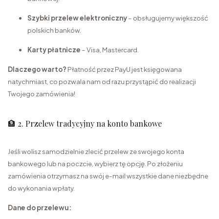
Szybki przelew elektroniczny
– obsługujemy większość
polskich banków.
Karty płatnicze
– Visa, Mastercard.
Dlaczego warto?
Płatność przez PayU jest księgowana
natychmiast, co pozwala nam od razu przystąpić do realizacji
Twojego zamówienia!
🏦 2. Przelew tradycyjny na konto bankowe
Jeśli wolisz samodzielnie zlecić przelew ze swojego konta
bankowego lub na poczcie, wybierz tę opcję. Po złożeniu
zamówienia otrzymasz na swój e-mail wszystkie dane niezbędne
do wykonania wpłaty.
Dane do przelewu: