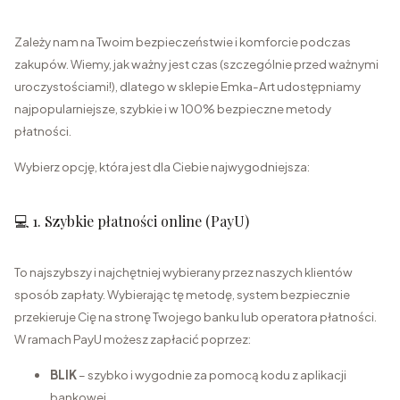
Zależy nam na Twoim bezpieczeństwie i komforcie podczas
zakupów. Wiemy, jak ważny jest czas (szczególnie przed ważnymi
uroczystościami!), dlatego w sklepie Emka-Art udostępniamy
najpopularniejsze, szybkie i w 100% bezpieczne metody
płatności.
Wybierz opcję, która jest dla Ciebie najwygodniejsza:
💻 1. Szybkie płatności online (PayU)
To najszybszy i najchętniej wybierany przez naszych klientów
sposób zapłaty. Wybierając tę metodę, system bezpiecznie
przekieruje Cię na stronę Twojego banku lub operatora płatności.
W ramach PayU możesz zapłacić poprzez:
BLIK
– szybko i wygodnie za pomocą kodu z aplikacji
bankowej.