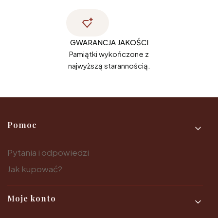
GWARANCJA JAKOŚCI
Pamiątki wykończone z
najwyższą starannością.
Linki w stopce
Pomoc
Pytania i odpowiedzi
Jak kupować?
Moje konto