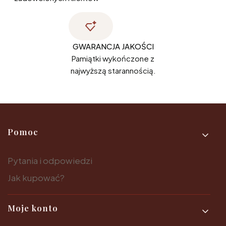
GWARANCJA JAKOŚCI
Pamiątki wykończone z
najwyższą starannością.
Linki w stopce
Pomoc
Pytania i odpowiedzi
Jak kupować?
Moje konto