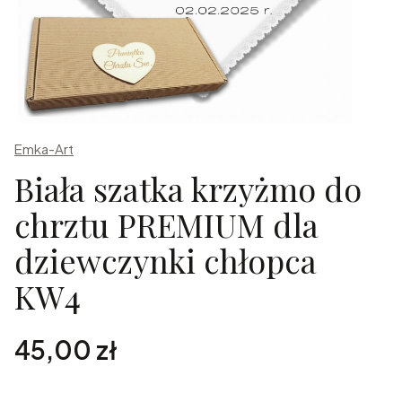
Emka-Art
Biała szatka krzyżmo do
chrztu PREMIUM dla
dziewczynki chłopca
KW4
Cena
45,00 zł