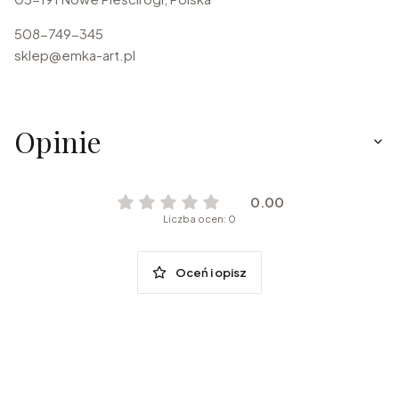
508-749-345
sklep@emka-art.pl
Opinie
0.00
Liczba ocen: 0
Oceń i opisz