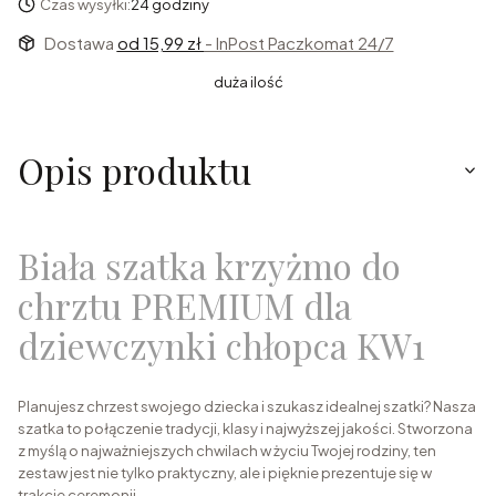
Czas wysyłki:
24 godziny
Dostawa
od 15,99 zł
- InPost Paczkomat 24/7
duża ilość
Opis produktu
Biała szatka krzyżmo do
chrztu PREMIUM dla
dziewczynki chłopca KW1
Planujesz chrzest swojego dziecka i szukasz idealnej szatki? Nasza
szatka to połączenie tradycji, klasy i najwyższej jakości. Stworzona
z myślą o najważniejszych chwilach w życiu Twojej rodziny, ten
zestaw jest nie tylko praktyczny, ale i pięknie prezentuje się w
trakcie ceremonii.