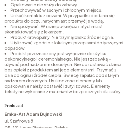
Opakowanie nie służy do zabawy.
Przechowywać w suchym i chłodnym miejscu.
Unikać kontaktu z oczami. W przypadku dostania się
produktu do oczu, natychmiast przemyć je wodą.
Nie spożywać. W razie połknięcia natychmiast
skontaktować się z lekarzem.
Produkt łatwopalny. Nie trzymaj blisko źródeł ognia.
Utylizować zgodnie z lokalnymi przepisami dotyczącymi
odpadów.
Produkt przeznaczony jest wyłącznie do użytku
dekoracyjnego i ceremonialnego. Nie jest zabawką –
używać pod nadzorem dorosłych. Nie pozostawiać dzieci
bez opieki z produktem ani jego elementami. Trzymać z
dala od ognia i źródeł ciepła. Świecę zapalać pod stałym
nadzorem dorosłych. Uszkodzone elementy lub
opakowanie należy odstawić i zutylizować. Elementy
tekstylne wykonane z materiałów bezpiecznych dla skóry.
Producent
Emka-Art Adam Bujnowski
ul. Szafirowa 8
05-191 Nowe Pieścirogi, Polska