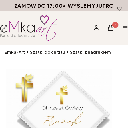
ZAMÓW DO 17:00
•
WYŚLEMY JUTRO
Produkty 
Zaloguj się
Koszyk
M
Emka-Art
Szatki do chrztu
Szatki z nadrukiem