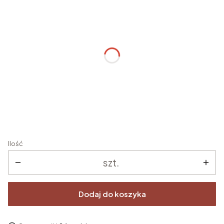
Spersonalizuj zamówienie
Poszczególne warianty mogą różnić się ceną
Imię/imiona dziecka
*
Data uroczystości
*
Ilość
szt.
Dodaj do koszyka