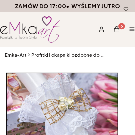
ZAMÓW DO 17:00
•
WYŚLEMY JUTRO
Produkty 
Zaloguj się
Koszyk
M
Emka-Art
Profitki i okapniki ozdobne do świec