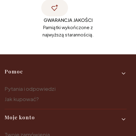
GWARANCJA JAKOŚCI
Pamiątki wykończone z
najwyższą starannością.
Linki w stopce
Pomoc
Pytania i odpowiedzi
Jak kupować?
Moje konto
Twoje zamówienia