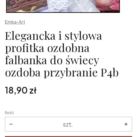
Emka-Art
Elegancka i stylowa
profitka ozdobna
falbanka do świecy
ozdoba przybranie P4b
Cena
18,90 zł
Ilość
szt.