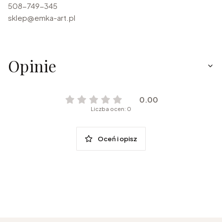
508-749-345
sklep@emka-art.pl
Opinie
0.00
Liczba ocen: 0
Oceń i opisz