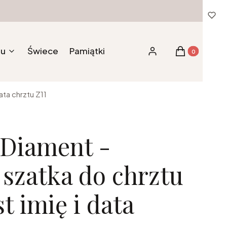
tu
Świece
Pamiątki
Produkty w ko
Zaloguj się
Koszyk
ata chrztu Z11
 Diament -
 szatka do chrztu
t imię i data