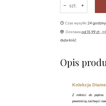
szt.
Czas wysyłki:
24 godziny
Dostawa
od 15,99 zł
- I
duża ilość
Opis prod
Kolekcja Diamen
Z miłości do piękna i
pewnością zachwyci naw