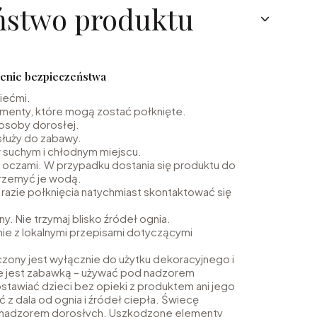
ństwo produktu
eżenie bezpieczeństwa
iećmi.
menty, które mogą zostać połknięte.
osoby dorosłej.
służy do zabawy.
suchym i chłodnym miejscu.
z oczami. W przypadku dostania się produktu do
przemyć je wodą.
razie połknięcia natychmiast skontaktować się
y. Nie trzymaj blisko źródeł ognia.
ie z lokalnymi przepisami dotyczącymi
zony jest wyłącznie do użytku dekoracyjnego i
e jest zabawką – używać pod nadzorem
stawiać dzieci bez opieki z produktem ani jego
 z dala od ognia i źródeł ciepła. Świecę
 nadzorem dorosłych. Uszkodzone elementy