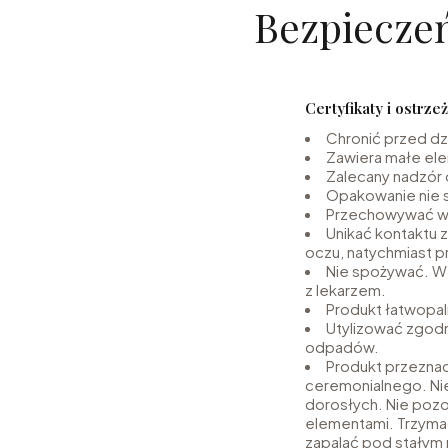
Bezpiecze
Certyfikaty i ostrz
Chronić przed dz
Zawiera małe ele
Zalecany nadzór 
Opakowanie nie 
Przechowywać w 
Unikać kontaktu 
oczu, natychmiast 
Nie spożywać. W 
z lekarzem.
Produkt łatwopaln
Utylizować zgodn
odpadów.
Produkt przeznac
ceremonialnego. Ni
dorosłych. Nie pozo
elementami. Trzymać
zapalać pod stałym