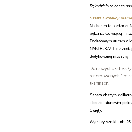
Rękodzieło to nasza pas
Szatki z kolekcji diam
Nadaje im to bardzo duż
pękania. Co więcej – nad
Dodatkowym atutem o kt
NAKLEJKA! Tusz zostaje
dedykowanej maszyny.
Do naszych szatek uży
renomowanych firm zaj
tkaninach.
Szatka obszyta delikat
i będzie stanowiła pięk
Święty.
Wymiary szatki - ok. 25