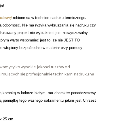
ja!
entowej
robione są w technice nadruku termicznego
.
ą odporność. Nie ma ryzyka wykruszania się nadruku czy
rukowany projekt nie wyblaknie i jest niewyczuwalny.
órym warto wspomnieć jest to, że nie JEST TO
 wtopiony bezpośrednio w materiał przy pomocy
wamy tylko wysokiej jakości tuszów od
mujących się profesjonalnie technikami nadruku na
ną koronką w kolorze białym, ma charakter ponadczasowy
ną pamiątkę tego ważnego sakramentu jakim jest Chrzest
 x 25 cm