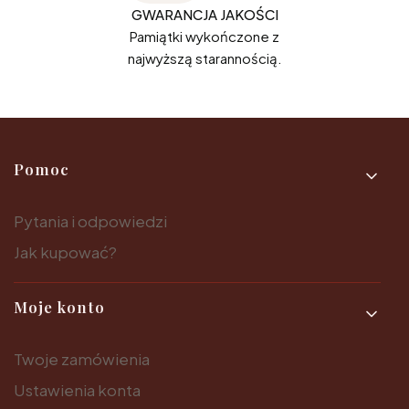
GWARANCJA JAKOŚCI
Pamiątki wykończone z
najwyższą starannością.
Linki w stopce
Pomoc
Pytania i odpowiedzi
Jak kupować?
Moje konto
Twoje zamówienia
Ustawienia konta