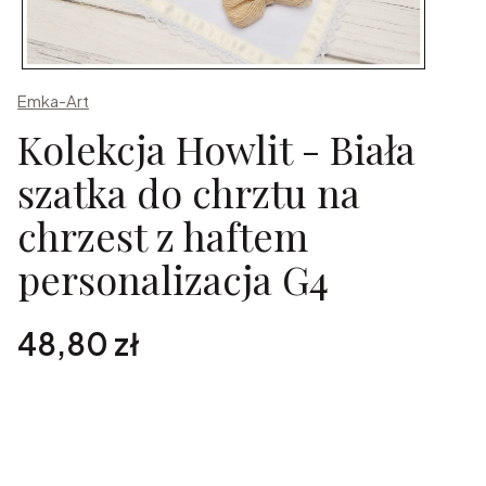
Emka-Art
Kolekcja Howlit - Biała
szatka do chrztu na
chrzest z haftem
personalizacja G4
Cena
48,80 zł
Spersonalizuj zamówienie
Poszczególne warianty mogą różnić się ceną