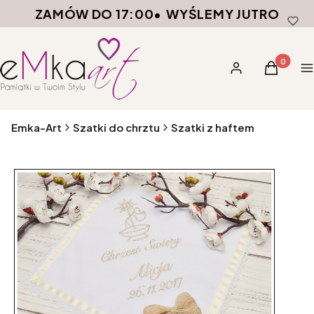
ZAMÓW DO 17:00
•
WYŚLEMY JUTRO
Produkty 
Zaloguj się
Koszyk
M
Emka-Art
Szatki do chrztu
Szatki z haftem