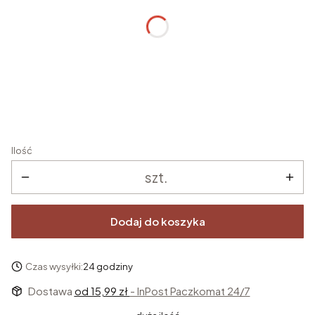
Imię/imiona dziecka
*
Data chrztu
*
Ilość
szt.
Dodaj do koszyka
Czas wysyłki:
24 godziny
Dostawa
od 15,99 zł
- InPost Paczkomat 24/7