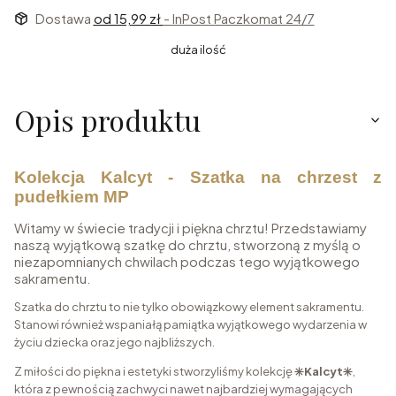
Dostawa
od 15,99 zł
- InPost Paczkomat 24/7
duża ilość
Opis produktu
Kolekcja Kalcyt - Szatka na chrzest z
pudełkiem MP
Witamy w świecie tradycji i piękna chrztu! Przedstawiamy
naszą wyjątkową szatkę do chrztu, stworzoną z myślą o
niezapomnianych chwilach podczas tego wyjątkowego
sakramentu.
Szatka do chrztu to nie tylko obowiązkowy element sakramentu.
Stanowi również wspaniałą pamiątka wyjątkowego wydarzenia w
życiu dziecka oraz jego najbliższych.
Z miłości do piękna i estetyki stworzyliśmy kolekcję
✳️Kalcyt
✳️
,
która z pewnością zachwyci nawet najbardziej wymagających