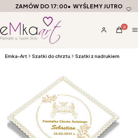
ZAMÓW DO 17:00
•
WYŚLEMY JUTRO
Produkty 
Zaloguj się
Koszyk
M
Emka-Art
Szatki do chrztu
Szatki z nadrukiem