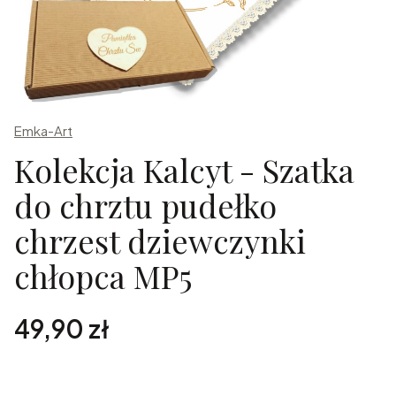
Emka-Art
Kolekcja Kalcyt - Szatka
do chrztu pudełko
chrzest dziewczynki
chłopca MP5
Cena
49,90 zł
Spersonalizuj zamówienie