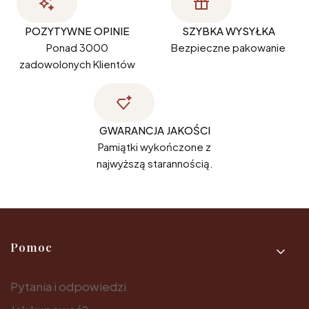
POZYTYWNE OPINIE
SZYBKA WYSYŁKA
Ponad 3000
Bezpieczne pakowanie
zadowolonych Klientów
GWARANCJA JAKOŚCI
Pamiątki wykończone z
najwyższą starannością.
Linki w stopce
Pomoc
Pytania i odpowiedzi