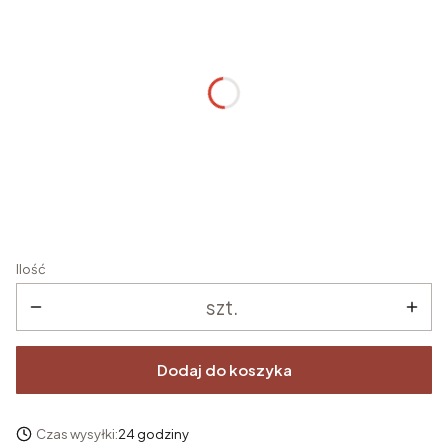
Poszczególne warianty mogą różnić się ceną
Imię/imiona dziecka
*
Data uroczystości
*
Ilość
szt.
Dodaj do koszyka
Czas wysyłki:
24 godziny