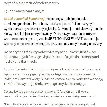
rodziców oraz rodziców chrzestnych.
Rękodzieło to nasza pasja!
Szatki z kolekcji kalcytowej
robione są w technice nadruku
termicznego
.
Nadaje im to bardzo dużą odporność. Nie ma ryzyka
wykruszania się nadruku czy pękania. Co więcej – nadrukowany projekt
nie wyblaknie i jest niewyczuwalny. Dodatkowym atutem o którym
warto wspomnieć jest to, że nie JEST TO NAKLEJKA! Tusz zostaje
wtopiony bezpośrednio w materiał przy pomocy dedykowanej maszyny.
Do naszych szatek używamy tylko wysokiej jakości tuszów od
renomowanych firm zajmujących się profesjonalnie technikami
nadruku na tkaninach.
Szatka obszyta delikatną koronką, ma charakter ponadczasowy i
będzie stanowiła piękną pamiątkę tego ważnego sakramentu,
jakim jest Chrzest Święty. Subtelne koronkowe wykończenia nadają
całości niezwykłego uroku, tworząc arcydzieło tradycji.
Spraw, by ta szatka była wyjątkowa! Oferujemy możliwość
personalizacji imieniem Twojego dziecka oraz datą ceremonii.
Niech ta szatka stanie się częścią Twojego wyjątkowego dnia!