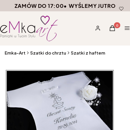
ZAMÓW DO 17:00
•
WYŚLEMY JUTRO
Produkty 
Zaloguj się
Koszyk
M
Emka-Art
Szatki do chrztu
Szatki z haftem