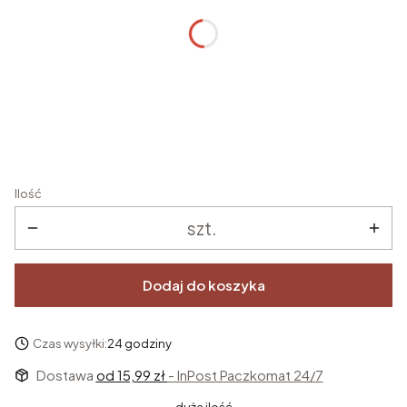
Imię/imiona dziecka
*
Data chrztu
*
Ilość
szt.
Dodaj do koszyka
Czas wysyłki:
24 godziny
Dostawa
od 15,99 zł
- InPost Paczkomat 24/7
duża ilość