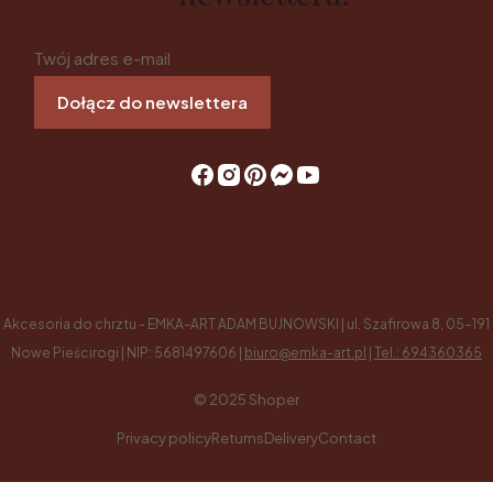
Twój adres e-mail
Dołącz do newslettera
Akcesoria do chrztu - EMKA-ART ADAM BUJNOWSKI | ul. Szafirowa 8, 05-191
Nowe Pieścirogi | NIP: 5681497606 |
biuro@emka-art.pl
|
Tel.: 694360365
© 2025
Shoper
Privacy policy
Returns
Delivery
Contact