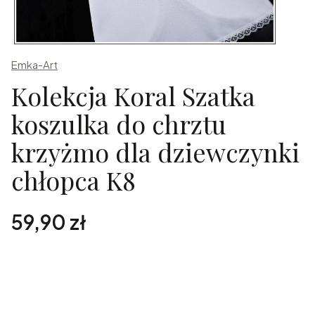
Emka-Art
Kolekcja Koral Szatka
koszulka do chrztu
krzyżmo dla dziewczynki
chłopca K8
Cena
59,90 zł
Spersonalizuj zamówienie
Poszczególne warianty mogą różnić się ceną