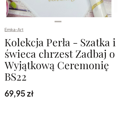
Emka-Art
Kolekcja Perła - Szatka i
świeca chrzest Zadbaj o
Wyjątkową Ceremonię
BS22
Cena
69,95 zł
Spersonalizuj zamówienie
Poszczególne warianty mogą różnić się ceną