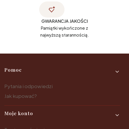
GWARANCJA JAKOŚCI
Pamiątki wykończone z
najwyższą starannością.
Linki w stopce
Pomoc
Pytania i odpowiedzi
Jak kupować?
Moje konto