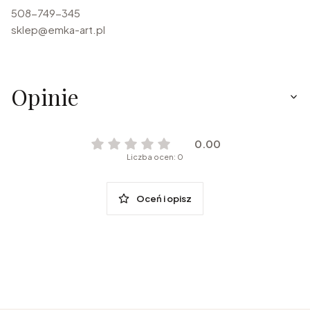
508-749-345
sklep@emka-art.pl
Opinie
0.00
Liczba ocen: 0
Oceń i opisz