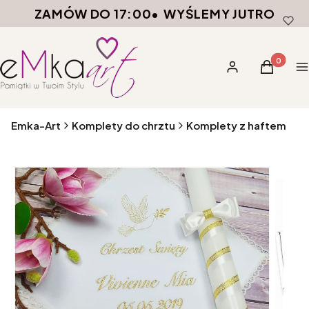
ZAMÓW DO 17:00
•
WYŚLEMY JUTRO
Produkty 
Zaloguj się
Koszyk
M
Emka-Art
Komplety do chrztu
Komplety z haftem