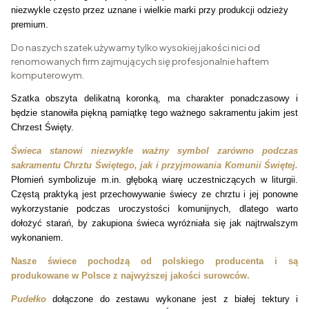
niezwykle często przez uznane i wielkie marki przy produkcji odzieży
premium.
Do naszych szatek używamy tylko wysokiej jakości nici od
renomowanych firm zajmujących się profesjonalnie haftem
komputerowym.
Szatka obszyta delikatną koronką, ma charakter ponadczasowy i
będzie stanowiła piękną pamiątkę tego ważnego sakramentu jakim jest
Chrzest Święty.
Świeca stanowi niezwykle ważny symbol zarówno podczas
sakramentu Chrztu Świętego, jak i przyjmowania Komunii Świętej.
Płomień symbolizuje m.in. głęboką wiarę uczestniczących w liturgii.
Częstą praktyką jest przechowywanie świecy ze chrztu i jej ponowne
wykorzystanie podczas uroczystości komunijnych, dlatego warto
dołożyć starań, by zakupiona świeca wyróżniała się jak najtrwalszym
wykonaniem.
Nasze świece pochodzą od polskiego producenta i są
produkowane w Polsce z najwyższej jakości surowców.
Pudełko
dołączone do zestawu wykonane jest z białej tektury i