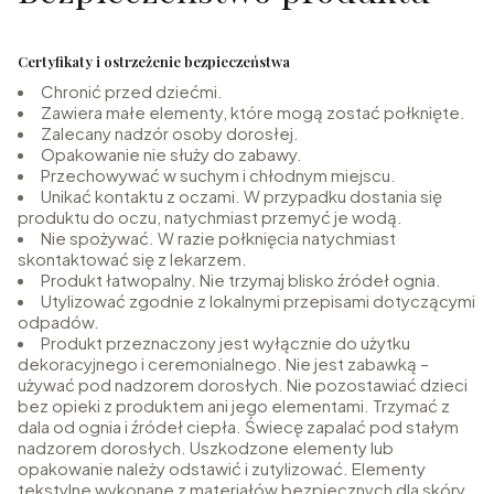
Certyfikaty i ostrzeżenie bezpieczeństwa
Chronić przed dziećmi.
Zawiera małe elementy, które mogą zostać połknięte.
Zalecany nadzór osoby dorosłej.
Opakowanie nie służy do zabawy.
Przechowywać w suchym i chłodnym miejscu.
Unikać kontaktu z oczami. W przypadku dostania się
produktu do oczu, natychmiast przemyć je wodą.
Nie spożywać. W razie połknięcia natychmiast
skontaktować się z lekarzem.
Produkt łatwopalny. Nie trzymaj blisko źródeł ognia.
Utylizować zgodnie z lokalnymi przepisami dotyczącymi
odpadów.
Produkt przeznaczony jest wyłącznie do użytku
dekoracyjnego i ceremonialnego. Nie jest zabawką –
używać pod nadzorem dorosłych. Nie pozostawiać dzieci
bez opieki z produktem ani jego elementami. Trzymać z
dala od ognia i źródeł ciepła. Świecę zapalać pod stałym
nadzorem dorosłych. Uszkodzone elementy lub
opakowanie należy odstawić i zutylizować. Elementy
tekstylne wykonane z materiałów bezpiecznych dla skóry.