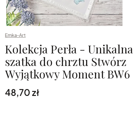
Emka-Art
Kolekcja Perła - Unikalna
szatka do chrztu Stwórz
Wyjątkowy Moment BW6
Cena
48,70 zł
Spersonalizuj zamówienie
Poszczególne warianty mogą różnić się ceną
Imię/imiona dziecka
*