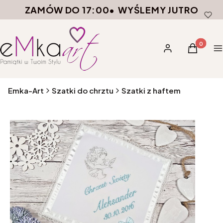
ZAMÓW DO 17:00
•
WYŚLEMY JUTRO
Produkty 
Zaloguj się
Koszyk
M
Emka-Art
Szatki do chrztu
Szatki z haftem