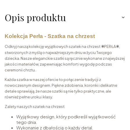
Opis produktu
Kolekcja Perła - Szatka na chrzest
Odkryj naszą kolekcję wyjątkowych szatek na chrzest
PERŁA
,
✳️
✳️
stworzonych z myślą o najważniejszym dniu w życiu Twojego
dziecka. Nasze eleganckie szatki są ręcznie wykonane z najwyższej
jakości materiałów, zapewniając komfort i wygodę podczas
ceremonii chrztu.
Każda szatka w naszej ofercie to połączenie tradycji z
nowoczesnym designem. Piękne zdobienia, koronki i delikatne
detale sprawiają, że nasze szatki są nie tylko praktyczne, ale
również pełne uroku i klasy.
Zalety naszych szatek na chrzest:
Wyjątkowy design, który podkreśli wyjątkowość
tego dnia.
Wykonanie z dbałością o każdy detal.