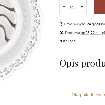
szt.
Czas wysyłki:
24 godziny
Dostawa
od 15,99 zł
- I
duża ilość
Opis prod
Okapnik do świe