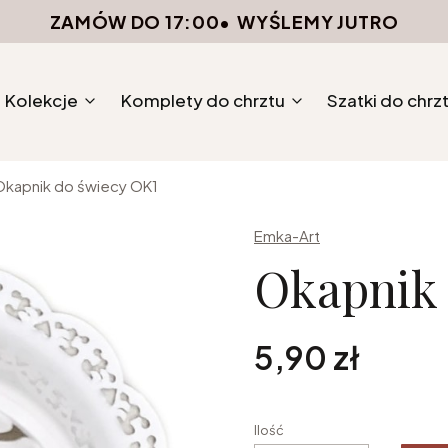
ZAMÓW DO 17:00
•
WYŚLEMY JUTRO
Kolekcje
Komplety do chrztu
Szatki do chrz
Okapnik do świecy OK1
Emka-Art
Okapnik 
Cena
5,90 zł
Ilość