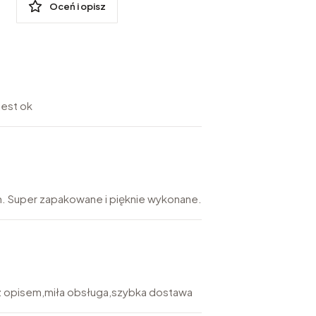
Oceń i opisz
jest ok
 Super zapakowane i pięknie wykonane.
z opisem,miła obsługa,szybka dostawa