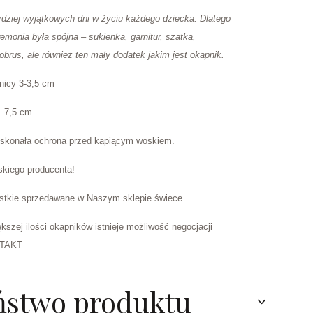
ardziej wyjątkowych dni w życiu każdego dziecka. Dlatego
emonia była spójna – sukienka, garnitur, szatka,
 obrus, ale również ten mały dodatek jakim jest okapnik.
nicy 3-3,5 cm
. 7,5 cm
oskonała ochrona przed kapiącym woskiem.
skiego producenta!
stkie sprzedawane w Naszym sklepie świece.
szej ilości okapników istnieje możliwość negocjacji
NTAKT
ństwo produktu