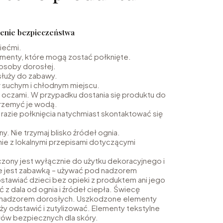
eżenie bezpieczeństwa
iećmi.
menty, które mogą zostać połknięte.
osoby dorosłej.
służy do zabawy.
suchym i chłodnym miejscu.
z oczami. W przypadku dostania się produktu do
przemyć je wodą.
razie połknięcia natychmiast skontaktować się
y. Nie trzymaj blisko źródeł ognia.
ie z lokalnymi przepisami dotyczącymi
zony jest wyłącznie do użytku dekoracyjnego i
e jest zabawką – używać pod nadzorem
stawiać dzieci bez opieki z produktem ani jego
 z dala od ognia i źródeł ciepła. Świecę
 nadzorem dorosłych. Uszkodzone elementy
ży odstawić i zutylizować. Elementy tekstylne
łów bezpiecznych dla skóry.