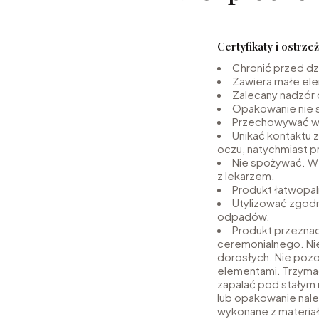
Certyfikaty i ostrz
Chronić przed dz
Zawiera małe ele
Zalecany nadzór 
Opakowanie nie 
Przechowywać w 
Unikać kontaktu 
oczu, natychmiast 
Nie spożywać. W 
z lekarzem.
Produkt łatwopaln
Utylizować zgodn
odpadów.
Produkt przeznac
ceremonialnego. Ni
dorosłych. Nie pozo
elementami. Trzymać
zapalać pod stałym
lub opakowanie nale
wykonane z materia