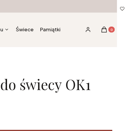
tu
Świece
Pamiątki
Produkty w ko
Zaloguj się
Koszyk
do świecy OK1