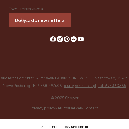
Twój adres e-mail
Dołącz do newslettera
Akcesoria do chrztu - EMKA-ART ADAM BUJNOWSKI | ul. Szafirowa 8, 05-191
Nowe Pieścirogi | NIP: 5681497606 |
biuro@emka-art.pl
|
Tel.: 694360365
© 2025
Shoper
Privacy policy
Returns
Delivery
Contact
Sklep internetowy
Shoper.pl