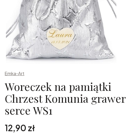
Emka-Art
Woreczek na pamiątki
Chrzest Komunia grawer
serce WS1
Cena
12,90 zł