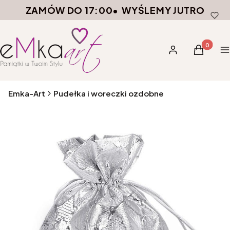
ZAMÓW DO 17:00
•
WYŚLEMY JUTRO
Produkty 
Zaloguj się
Koszyk
M
Emka-Art
Pudełka i woreczki ozdobne