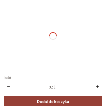
Spersonalizuj zamówienie
Poszczególne warianty mogą różnić się ceną
Imię/imiona dziecka
*
Data chrztu
*
Ilość
szt.
Dodaj do koszyka