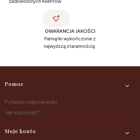
zadowolonych Klientów
GWARANCJA JAKOŚCI
Pamiątki wykończone z
najwyższą starannością.
Linki w stopce
Pomoc
Pytania i odpowiedzi
Jak kupować?
Moje konto