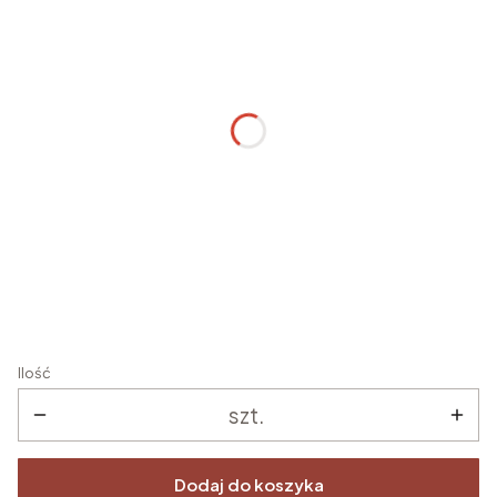
Poszczególne warianty mogą różnić się ceną
OD KOGO RAMKA
*
IMIĘ DZIECKA - w formie odmienionej
*
DATA UROCZYSTOŚCI
*
Ilość
szt.
Dodaj do koszyka