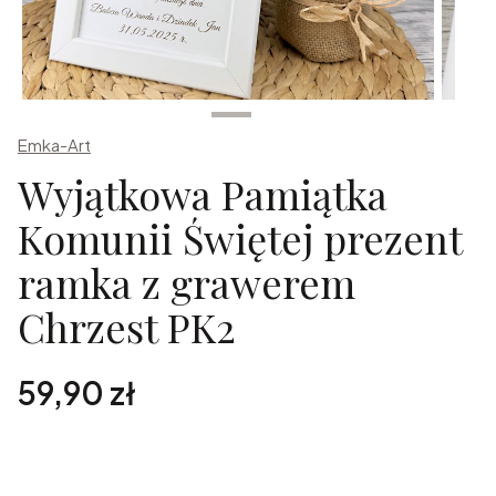
Emka-Art
Wyjątkowa Pamiątka
Komunii Świętej prezent
ramka z grawerem
Chrzest PK2
Cena
59,90 zł
Spersonalizuj zamówienie