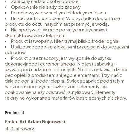
Zalecany nadzór osoby dorosłej.
Opakowanie nie służy do zabawy.
Przechowywać w suchym i chłodnym miejscu.
Unikać kontaktu z oczami. W przypadku dostania się
produktu do oczu, natychmiast przemyć je wodą.
Nie spożywać. W razie połknięcia natychmiast
skontaktować się z lekarzem.
Produkt łatwopalny. Nie trzymaj blisko źródeł ognia.
Utylizować zgodnie z lokalnymi przepisami dotyczącymi
odpadów.
Produkt przeznaczony jest wyłącznie do użytku
dekoracyjnego i ceremonialnego. Nie jest zabawką –
używać pod nadzorem dorosłych. Nie pozostawiać dzieci
bez opieki z produktem ani jego elementami. Trzymać z
dala od ognia i źródeł ciepła. Świecę zapalać pod stałym
nadzorem dorosłych. Uszkodzone elementy lub
opakowanie należy odstawić i zutylizować. Elementy
tekstylne wykonane z materiałów bezpiecznych dla skóry.
Producent
Emka-Art Adam Bujnowski
ul. Szafirowa 8